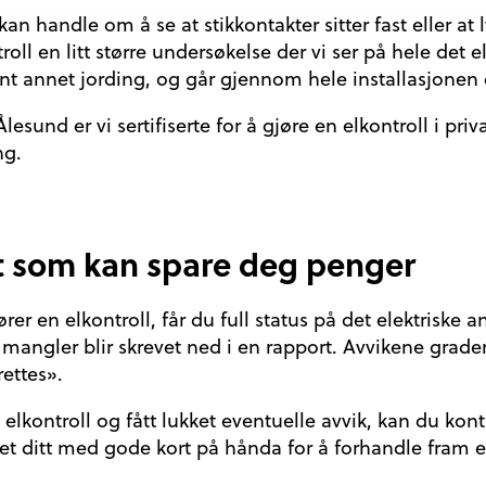
an handle om å se at stikkontakter sitter fast eller at 
ntroll en litt større undersøkelse der vi ser på hele det 
lant annet jording, og går gjennom hele installasjonen 
 Ålesund er vi sertifiserte for å gjøre en elkontroll i pr
ng.
t som kan spare deg penger
r en elkontroll, får du full status på det elektriske an
g mangler blir skrevet ned i en rapport. Avvikene gra
rettes».
 elkontroll og fått lukket eventuelle avvik, kan du kon
pet ditt med gode kort på hånda for å forhandle fram e