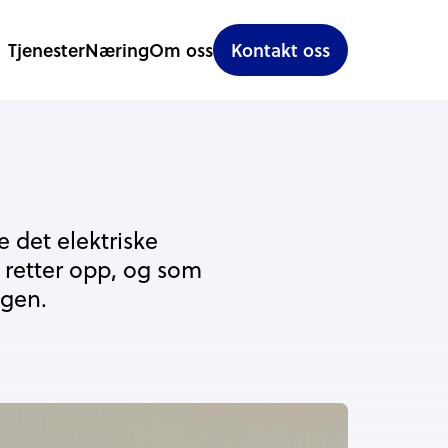
Tjenester
Næring
Om oss
Kontakt oss
 det elektriske
i retter opp, og som
ngen.