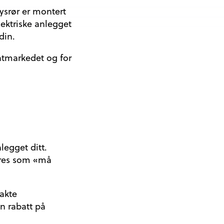
lysrør er montert
elektriske anlegget
din.
ivatmarkedet og for
legget ditt.
deres som «må
takte
n rabatt på